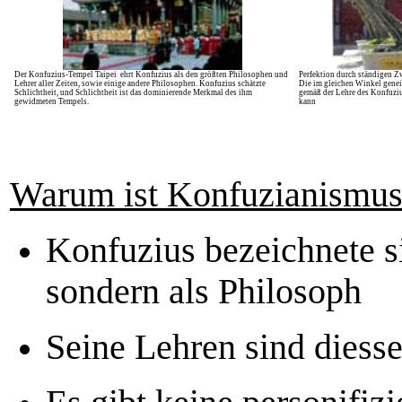
Der Konfuzius-Tempel Taipei ehrt Konfuzius als den größten Philosophen und
Perfektion durch ständigen 
Lehrer aller Zeiten, sowie einige andere Philosophen. Konfuzius schätzte
Die im gleichen Winkel genei
Schlichtheit, und Schlichtheit ist das dominierende Merkmal des ihm
gemäß der Lehre des Konfuziu
gewidmeten Tempels.
kann
Warum ist Konfuzianismus
Konfuzius bezeichnete s
sondern als Philosoph
Seine Lehren sind diess