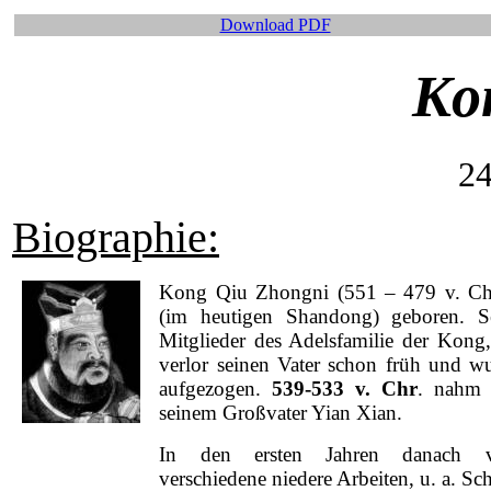
Download PDF
Ko
24
Biographie:
Kong Qiu Zhongni (551 – 479 v. Chr
(im heutigen Shandong) geboren. S
Mitglieder des Adelsfamilie der Kong,
verlor seinen Vater schon früh und w
aufgezogen.
539-533 v. Chr
. nahm e
seinem Großvater Yian Xian.
In den ersten Jahren danach ver
verschiedene niedere Arbeiten, u. a. Sc