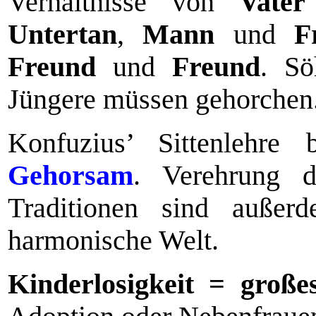
Verhältnisse von
Vater
Untertan
,
Mann
und
F
Freund
und
Freund
. Sö
Jüngere müssen gehorchen
Konfuzius’ Sittenlehre
Gehorsam
. Verehrung 
Traditionen sind außer
harmonische Welt.
Kinderlosigkeit = groß