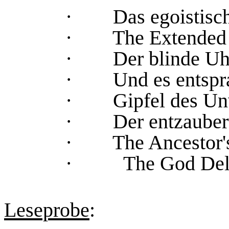
·
Das egoistisch
·
The Extended
·
Der blinde U
·
Und es entspr
·
Gipfel des Un
·
Der entzaube
·
The Ancestor'
·
The God Del
Leseprobe
: